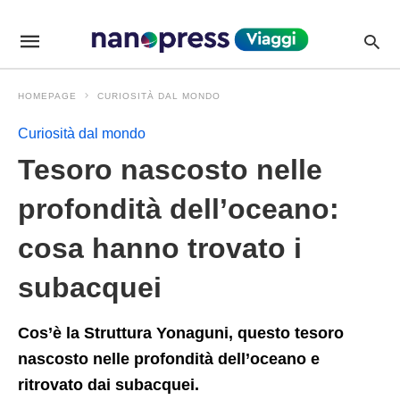
Tesoro+nascosto+nelle+profondit%C3%A0+dell%26%238217
viagginanopressit
/news/tesoro-
nascosto-
nelle-
profondita-
HOMEPAGE
CURIOSITÀ DAL MONDO
delloceano-
cosa-
hanno-
Curiosità dal mondo
trovato-
i-
Tesoro nascosto nelle
subacquei/P213103/amp/
profondità dell’oceano:
cosa hanno trovato i
subacquei
Cos’è la Struttura Yonaguni, questo tesoro
nascosto nelle profondità dell’oceano e
ritrovato dai subacquei.