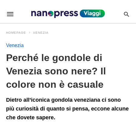
Perch%C3%A9+le+gondole+di+Venezia+sono+nere%3F+Il+c
viagginanopressit
/news/perche-
le-
gondole-
di-
HOMEPAGE
VENEZIA
venezia-
sono-
nere-
Venezia
il-
colore-
Perché le gondole di
non-
e-
Venezia sono nere? Il
casuale/P214885/amp/
colore non è casuale
Dietro all’iconica gondola veneziana ci sono
più curiosità di quanto si pensa, eccone alcune
che dovete sapere.