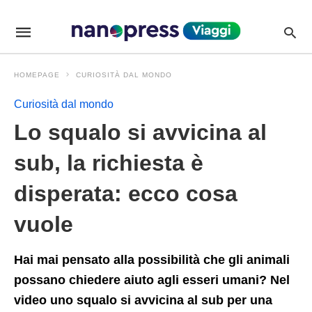
Lo+squalo+si+avvicina+al+sub%2C+la+richiesta+%C3%A8+d
viagginanopressit
/news/lo-
squalo-
si-
avvicina-
HOMEPAGE
CURIOSITÀ DAL MONDO
al-
sub-
la-
Curiosità dal mondo
richiesta-
e-
Lo squalo si avvicina al
disperata-
ecco-
sub, la richiesta è
cosa-
vuole/P224143/amp/
disperata: ecco cosa
vuole
Hai mai pensato alla possibilità che gli animali
possano chiedere aiuto agli esseri umani? Nel
video uno squalo si avvicina al sub per una